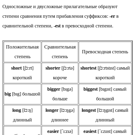
Односложные и двусложные прилагательные образуют
степени сравнения путем прибавления суффиксов:
-er
в
сравнительной степени,
-est
в превосходной степени.
Положительная
Сравнительная
Превосходная степень
степень
степень
short
[∫כּ:rt]
shorter
[∫כּ:rtə]
shortest
[∫כּ:rtstıst] самый
короткий
короче
короткий
bigger
[bıgə]
biggest
[bıgıst] самый
big
[bıg] большой
больше
большой
long
[lכּ:ŋ]
longer
[lכּ:ŋgə]
longest
[lכּ:ŋgıst] самый
длинный
длиннее
длинный
easier
[´ı:zıə]
easiest
[´ı:zııst] самый