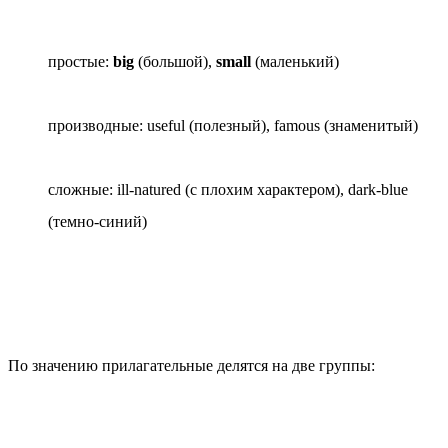
простые
:
big
(большой),
small
(маленький)
производные
: useful (полезный), famous (знаменитый)
сложные
: ill-natured (с плохим характером), dark-blue
(темно-синий)
По значению прилагательные делятся на две группы: