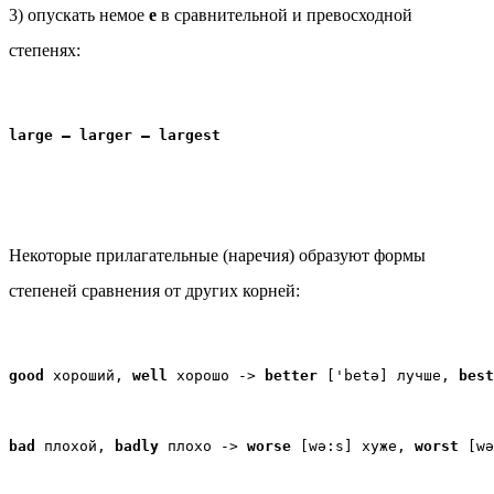
3) опускать немое
e
в сравнительной и превосходной
степенях:
large — larger — largest
Некоторые прилагательные (наречия) образуют формы
степеней сравнения от других корней:
good
 хороший, 
well
 хорошо -> 
better
 ['betə] лучше, 
best
bad
 плохой, 
badly
 плохо -> 
worse
 [wə:s] хуже, 
worst