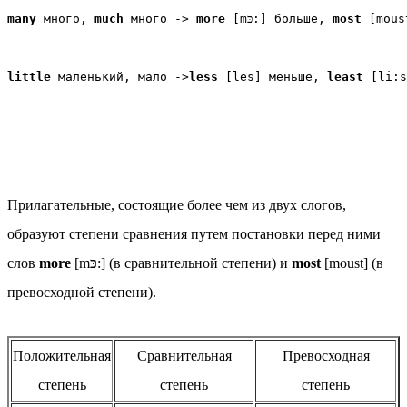
many
 много, 
much
 много -> 
more
 [mכּ:] больше, 
most
little
 маленький, мало ->
less
 [les] меньше, 
least
Прилагательные, состоящие более чем из двух слогов,
образуют степени сравнения путем постановки перед ними
слов
more
[mכּ:] (в сравнительной степени) и
most
[moust] (в
превосходной степени).
Положительная
Сравнительная
Превосходная
степень
степень
степень