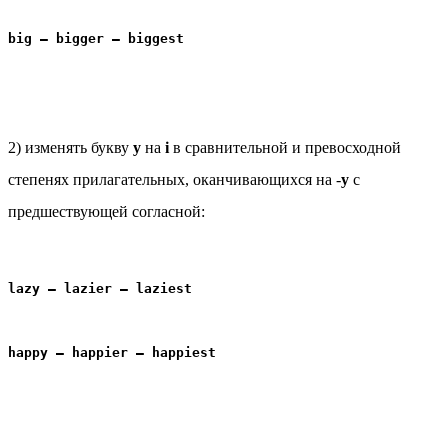
big — bigger — biggest
2) изменять букву
y
на
i
в сравнительной и превосходной
степенях прилагательных, оканчивающихся на -
y
с
предшествующей согласной:
lazy — lazier — laziest
happy — happier — happiest