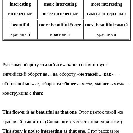
interesting
more interesting
most interesting
интересный
более интересный
самый интересный
beautiful
more beautiful
более
most beautiful
самый
красивый
красивый
красивый
Русскому обороту «
такой же ... как
» соответствует
английский оборот
as ... as,
обороту «
не такой ... как
» —
оборот
not so ... as
, оборотам «
более ... чем
», «
менее .. чем
» —
конструкция с
than
:
This flower is as beautiful as that one.
Этот цветок такой же
красивый, как и тот. (Слово
one
заменяет слово «цветок».)
This story is not so interesting as that one.
Этот рассказ не