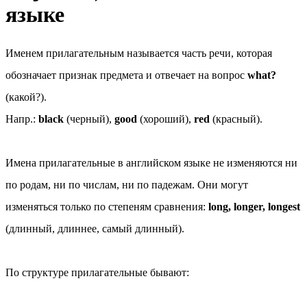
языке
Именем прилагательным
называется часть речи, которая
обозначает признак предмета и отвечает на вопрос
what?
(какой?).
Напр.:
black
(черный),
good
(хороший),
red
(красный).
Имена прилагательные
в английском языке не изменяются ни
по родам, ни по числам, ни по падежам. Они могут
изменяться только по
степеням сравнения
:
long, longer, longest
(длинный, длиннее, самый длинный).
По
структуре
прилагательные бывают: