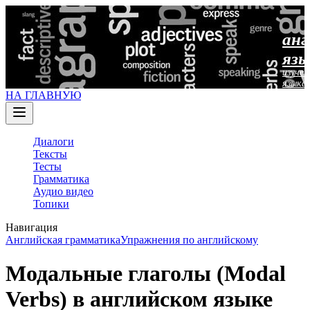
анг
язы
изучен
языка
НА ГЛАВНУЮ
Диалоги
Тексты
Тесты
Грамматика
Аудио видео
Топики
Навигация
Английская грамматика
Упражнения по английскому
Модальные глаголы (Modal
Verbs) в английском языке