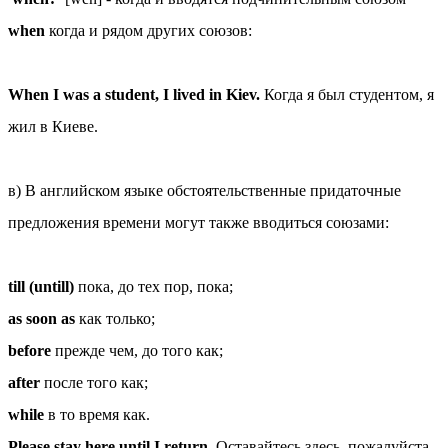
when
когда и рядом других союзов:
When I was a student, I lived in Kiev.
Когда я был студентом, я
жил в Киеве.
в) В английском языке обстоятельственные придаточные
предложения времени могут также вводиться союзами:
till (untill)
пока, до тех пор, пока;
as soon as
как только;
before
прежде чем, до того как;
after
после того как;
while
в то время как.
Please stay here until I return.
Оставайтесь здесь, пожалуйста,