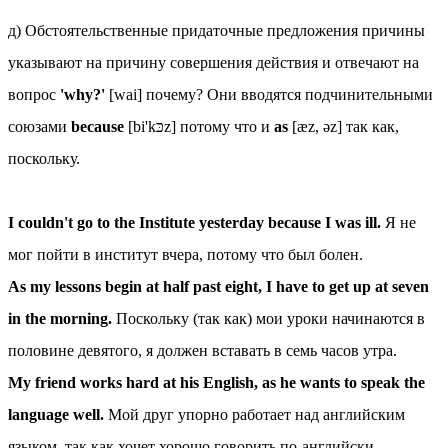
д) Обстоятельственные придаточные предложения причины
указывают на причину совершения действия и отвечают на
вопрос
'why?'
[wai] почему? Они вводятся подчинительными
союзами
because
[bi'kכּz] потому что и
as
[æz, əz] так как,
поскольку.
I couldn't go to the Institute yesterday because I was ill.
Я не
мог пойти в институт вчера, потому что был болен.
As my lessons begin at half past eight, I have to get up at seven
in the morning.
Поскольку (так как) мои уроки начинаются в
половине девятого, я должен вставать в семь часов утра.
My friend works hard at his English, as he wants to speak the
language well.
Мой друг упорно работает над английским
языком, так как хочет хорошо говорить по-английски.