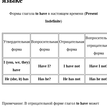
языке
Формы глагола
to have
в настоящем времени (
Present
Indefinite
)
Вопроситель
Утвердительная
Вопросительная
Отрицательная
отрицатель
форма
форма
форма
форма
I (you, we, they)
Have I?
I have not
Have I not
have
He (she, it) has
Has he?
He has not
Has he not
Примечание
: В отрицательной форме глагол
to have
может