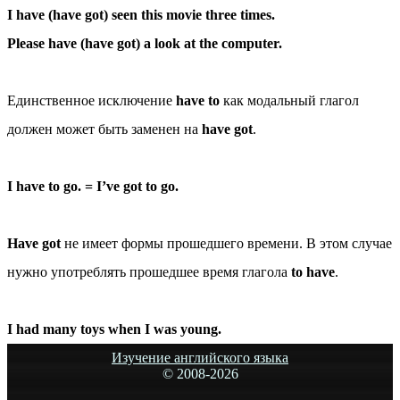
I have (have got) seen this movie three times.
Please have (have got) a look at the computer.
Единственное исключение
have to
как модальный глагол
должен
может быть заменен на
have got
.
I have to go. = I’ve got to go.
Have got
не имеет формы прошедшего времени. В этом случае
нужно употреблять прошедшее время глагола
to have
.
I had many toys when I was young.
Изучение английского языка
© 2008-
2026