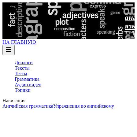
анг
язы
изучен
языка
НА ГЛАВНУЮ
Диалоги
Тексты
Тесты
Грамматика
Аудио видео
Топики
Навигация
Английская грамматика
Упражнения по английскому