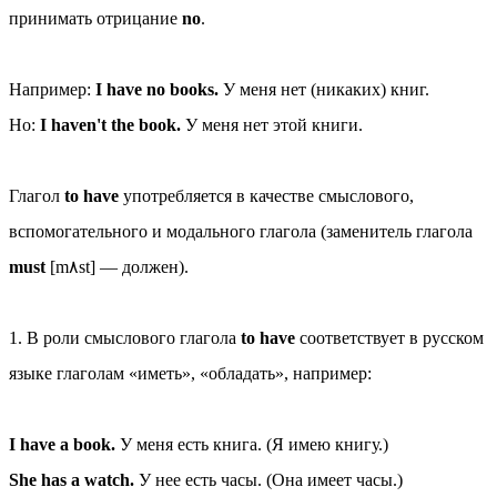
принимать отрицание
no
.
Например:
I have no books.
У меня нет (никаких) книг.
Но:
I haven't the book.
У меня нет этой книги.
Глагол
to have
употребляется в качестве смыслового,
вспомогательного и модального глагола (заменитель глагола
must
[m٨st] — должен).
1. В роли смыслового глагола
to have
соответствует в русском
языке глаголам «иметь», «обладать», например:
I have a book.
У меня есть книга. (Я имею книгу.)
She has a watch.
У нее есть часы. (Она имеет часы.)