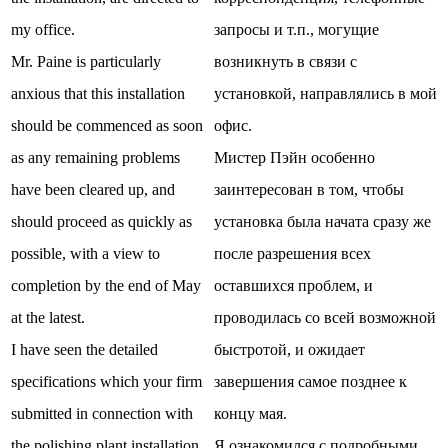
my office.
запросы и т.п., могущие
Mr. Paine is particularly
возникнуть в связи с
anxious that this installation
установкой, направлялись в мой
should be commenced as soon
офис.
as any remaining problems
Мистер Пэйн особенно
have been cleared up, and
заинтересован в том, чтобы
should proceed as quickly as
установка была начата сразу же
possible, with a view to
после разрешения всех
completion by the end of May
оставшихся проблем, и
at the latest.
проводилась со всей возможной
I have seen the detailed
быстротой, и ожидает
specifications which your firm
завершения самое позднее к
submitted in connection with
концу мая.
the polishing plant installation,
Я ознакомился с подробными