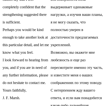
completely confident that the
выдерживает одинаковые
strengthening suggested there
нагрузки, а изучив ваши планы,
is sufficient.
я не могу сказать, что
Perhaps you would be kind
полностью уверен в
enough to take another look at
достаточности предлагаемых
this particular detail, and let me
укреплений.
know what you feel.
Возможно, вы окажете мне
I look forward to hearing from
любезность и еще раз
you, and if you are in need of
пересмотрите именно эту часть,
any further information, please
и известите меня о ваших
do not hesitate to contact me.
соображениях по этому поводу.
Yours faithfully,
С нетерпением жду вашего
J. F. Marsh.
ответа, и если вам понадобится
какая-либо дальнейшая