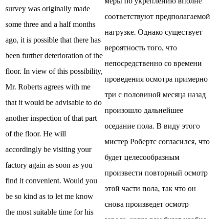
меры по укреплению вполне
survey was originally made
соответствуют предполагаемой
some three and a half months
нагрузке. Однако существует
ago, it is possible that there has
вероятность того, что
been further deterioration of the
непосредственно со времени
floor. In view of this possibility,
проведения осмотра примерно
Mr. Roberts agrees with me
три с половиной месяца назад
that it would be advisable to do
произошло дальнейшее
another inspection of that part
оседание пола. В виду этого
of the floor. He will
мистер Робертс согласился, что
accordingly be visiting your
будет целесообразным
factory again as soon as you
произвести повторный осмотр
find it convenient. Would you
этой части пола, так что он
be so kind as to let me know
снова произведет осмотр
the most suitable time for his