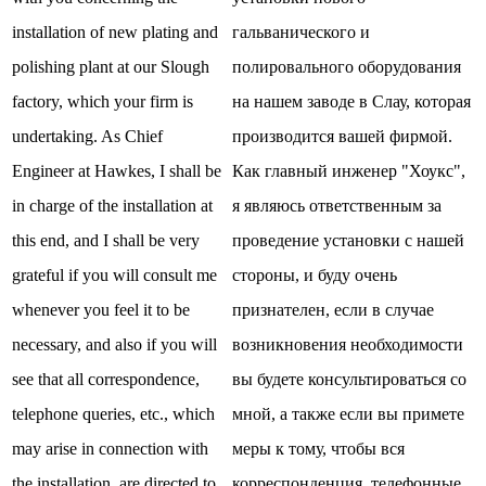
installation of new plating and
гальванического и
polishing plant at our Slough
полировального оборудования
factory, which your firm is
на нашем заводе в Слау, которая
undertaking. As Chief
производится вашей фирмой.
Engineer at Hawkes, I shall be
Как главный инженер "Хоукс",
in charge of the installation at
я являюсь ответственным за
this end, and I shall be very
проведение установки с нашей
grateful if you will consult me
стороны, и буду очень
whenever you feel it to be
признателен, если в случае
necessary, and also if you will
возникновения необходимости
see that all correspondence,
вы будете консультироваться со
telephone queries, etc., which
мной, а также если вы примете
may arise in connection with
меры к тому, чтобы вся
the installation, are directed to
корреспонденция, телефонные