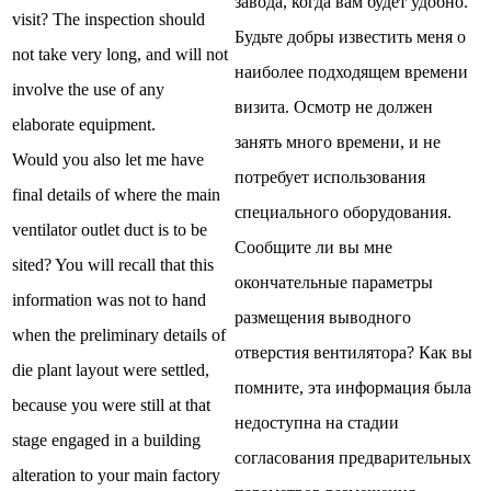
завода, когда вам будет удобно.
visit? The inspection should
Будьте добры известить меня о
not take very long, and will not
наиболее подходящем времени
involve the use of any
визита. Осмотр не должен
elaborate equipment.
занять много времени, и не
Would you also let me have
потребует использования
final details of where the main
специального оборудования.
ventilator outlet duct is to be
Сообщите ли вы мне
sited? You will recall that this
окончательные параметры
information was not to hand
размещения выводного
when the preliminary details of
отверстия вентилятора? Как вы
die plant layout were settled,
помните, эта информация была
because you were still at that
недоступна на стадии
stage engaged in a building
согласования предварительных
alteration to your main factory