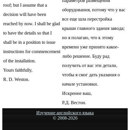
параметров размещения
roof; but I assume that a
оборудования, потому что у вас
decision will have been
все еще шла перестройка
reached by now. I shall be glad
крыши главного здания завода;
to have the details so that I
но я полагаю, что к этому
shall be in a position to issue
времени уже принято какое-
instructions for commencement
либо решение. Буду рад
of the installation.
получить от вас эти детали,
Yours faithfully,
чтобы я смог дать указания о
R. D. Weston.
начале установки.
Искренне ваш,
Р.Д. Вестон.
Изучение английского языка
© 2008-
2026