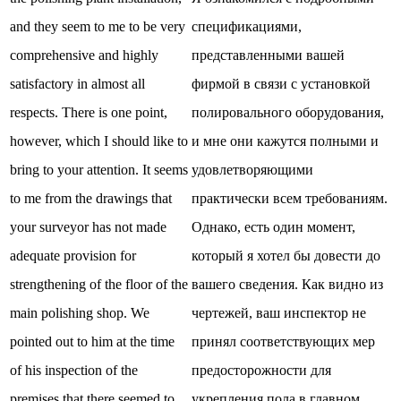
and they seem to me to be very
спецификациями,
comprehensive and highly
представленными вашей
satisfactory in almost all
фирмой в связи с установкой
respects. There is one point,
полировального оборудования,
however, which I should like to
и мне они кажутся полными и
bring to your attention. It seems
удовлетворяющими
to me from the drawings that
практически всем требованиям.
your surveyor has not made
Однако, есть один момент,
adequate provision for
который я хотел бы довести до
strengthening of the floor of the
вашего сведения. Как видно из
main polishing shop. We
чертежей, ваш инспектор не
pointed out to him at the time
принял соответствующих мер
of his inspection of the
предосторожности для
premises that there seemed to
укрепления пола в главном