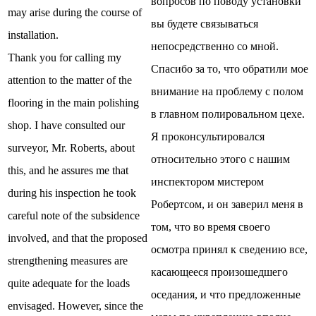
вопросов по поводу установки
may arise during the course of
вы будете связываться
installation.
непосредственно со мной.
Thank you for calling my
Спасибо за то, что обратили мое
attention to the matter of the
внимание на проблему с полом
flooring in the main polishing
в главном полировальном цехе.
shop. I have consulted our
Я проконсультировался
surveyor, Mr. Roberts, about
относительно этого с нашим
this, and he assures me that
инспектором мистером
during his inspection he took
Робертсом, и он заверил меня в
careful note of the subsidence
том, что во время своего
involved, and that the proposed
осмотра принял к сведению все,
strengthening measures are
касающееся произошедшего
quite adequate for the loads
оседания, и что предложенные
envisaged. However, since the