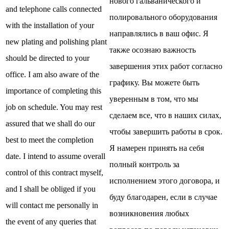
нового гальванического и
and telephone calls connected
полировального оборудования
with the installation of your
направлялись в ваш офис. Я
new plating and polishing plant
также осознаю важность
should be directed to your
завершения этих работ согласно
office. I am also aware of the
графику. Вы можете быть
importance of completing this
уверенным в том, что мы
job on schedule. You may rest
сделаем все, что в наших силах,
assured that we shall do our
чтобы завершить работы в срок.
best to meet the completion
Я намерен принять на себя
date. I intend to assume overall
полный контроль за
control of this contract myself,
исполнением этого договора, и
and I shall be obliged if you
буду благодарен, если в случае
will contact me personally in
возникновения любых
the event of any queries that