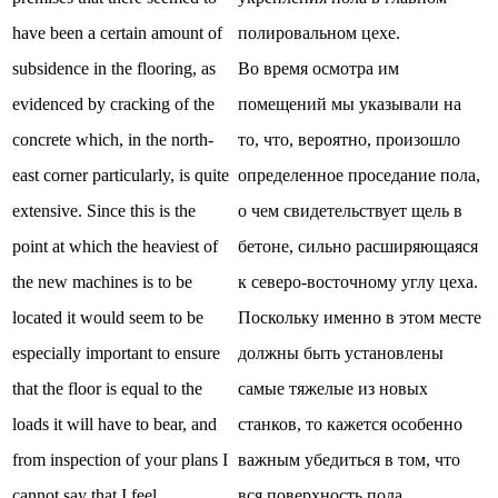
have been a certain amount of
полировальном цехе.
subsidence in the flooring, as
Во время осмотра им
evidenced by cracking of the
помещений мы указывали на
concrete which, in the north-
то, что, вероятно, произошло
east corner particularly, is quite
определенное проседание пола,
extensive. Since this is the
о чем свидетельствует щель в
point at which the heaviest of
бетоне, сильно расширяющаяся
the new machines is to be
к северо-восточному углу цеха.
located it would seem to be
Поскольку именно в этом месте
especially important to ensure
должны быть установлены
that the floor is equal to the
самые тяжелые из новых
loads it will have to bear, and
станков, то кажется особенно
from inspection of your plans I
важным убедиться в том, что
cannot say that I feel
вся поверхность пола