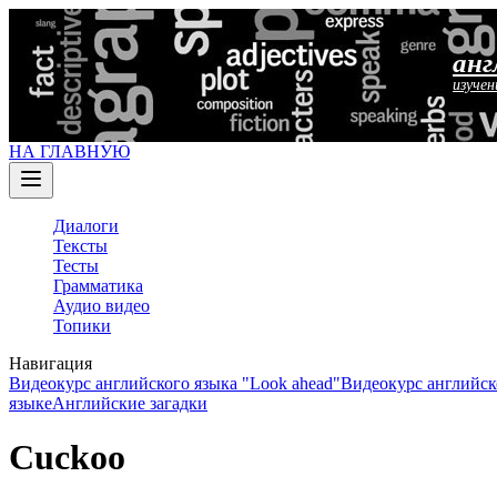
анг
изучен
НА ГЛАВНУЮ
Диалоги
Тексты
Тесты
Грамматика
Аудио видео
Топики
Навигация
Видеокурс английского языка "Look ahead"
Видеокурс английск
языке
Английские загадки
Cuckoo