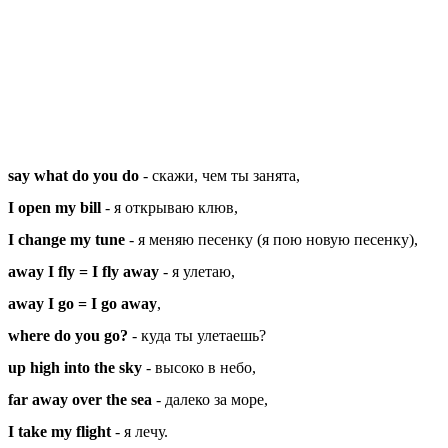
say what do you do
- скажи, чем ты занята,
I open my bill
- я открываю клюв,
I change my tune
- я меняю песенку (я пою новую песенку),
away I fly = I fly away
- я улетаю,
away I go = I go away
,
where do you go?
- куда ты улетаешь?
up high into the sky
- высоко в небо,
far away over the sea
- далеко за море,
I take my flight
- я лечу.