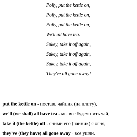
Polly, put the kettle on,
Polly, put the kettle on,
Polly, put the kettle on,
We'll all have tea.
Sukey, take it off again,
Sukey, take it off again,
Sukey, take it off again,
They've all gone away!
put the kettle on
- поставь чайник (на плиту),
we'll (we shall) all have tea
- мы все будем пить чай,
take it (the kettle) off
- сними его (чайник) с огня,
they've (they have) all gone away
- все ушли.