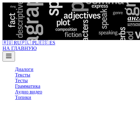
анг
изучен
🇷🇺 RU
🇵🇱 PL
🇪🇸 ES
НА ГЛАВНУЮ
Диалоги
Тексты
Тесты
Грамматика
Аудио видео
Топики