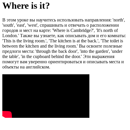
Where is it?
В этом уроке вы научитесь использовать направления: 'north',
'south', 'east', 'west', спрашивать и отвечать о расположении
городов и мест на карте: 'Where is Cambridge?', 'It's north of
London.' Также вы узнаете, как описывать дом и его комнаты:
'This is the living room.', 'The kitchen is at the back.', 'The toilet is
between the kitchen and the living room.' Вы освоите полезные
предлоги места: 'through the back door', 'into the garden', 'under
the table', 'in the cupboard behind the door.' Эти выражения
помогут вам уверенно ориентироваться и описывать места и
объекты на английском.