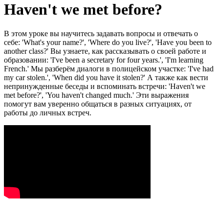
Haven't we met before?
В этом уроке вы научитесь задавать вопросы и отвечать о
себе: 'What's your name?', 'Where do you live?', 'Have you been to
another class?' Вы узнаете, как рассказывать о своей работе и
образовании: 'I've been a secretary for four years.', 'I'm learning
French.' Мы разберём диалоги в полицейском участке: 'I've had
my car stolen.', 'When did you have it stolen?' А также как вести
непринужденные беседы и вспоминать встречи: 'Haven't we
met before?', 'You haven't changed much.' Эти выражения
помогут вам уверенно общаться в разных ситуациях, от
работы до личных встреч.