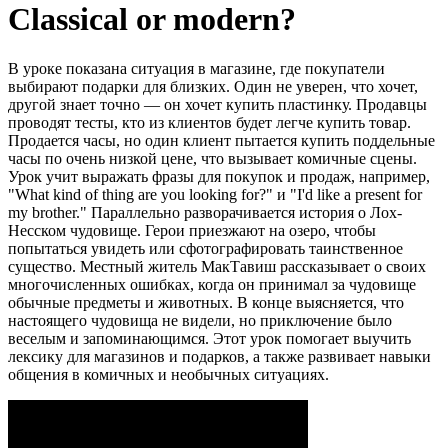
Classical or modern?
В уроке показана ситуация в магазине, где покупатели
выбирают подарки для близких. Один не уверен, что хочет,
другой знает точно — он хочет купить пластинку. Продавцы
проводят тесты, кто из клиентов будет легче купить товар.
Продается часы, но один клиент пытается купить поддельные
часы по очень низкой цене, что вызывает комичные сцены.
Урок учит выражать фразы для покупок и продаж, например,
"What kind of thing are you looking for?" и "I'd like a present for
my brother." Параллельно разворачивается история о Лох-
Несском чудовище. Герои приезжают на озеро, чтобы
попытаться увидеть или сфотографировать таинственное
существо. Местный житель МакТавиш рассказывает о своих
многочисленных ошибках, когда он принимал за чудовище
обычные предметы и животных. В конце выясняется, что
настоящего чудовища не видели, но приключение было
веселым и запоминающимся. Этот урок помогает выучить
лексику для магазинов и подарков, а также развивает навыки
общения в комичных и необычных ситуациях.