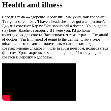
Health and illness
Сегодня тема — здоровье и болезни. Мы учим, как говорить:
'I've got a sore throat', 'I have a headache', 'I've got a temperature'.
Джулия советует Карлу: 'You should call a doctor', 'You ought to
stay here'. Джеймс говорит: 'If I were you, I'd go home' —
конструкция для совета. Затрагивается тема страхов: 'I'm afraid
of doctors', 'I'm frightened of going to the dentist'. Стоматолог
объясняет, что помогает напуганным пациентам и даёт
советы: меньше сладкого, чистить зубы вечером, пользоваться
флоссом. Урок закрепляет should, ought to, if I were you для
советов и лексику о здоровье.