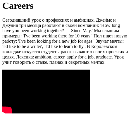
Careers
Сегодняшний урок о профессиях и амбициях. Джеймс и
Джулия три месяца работают в своей компании: 'How long
have you been working together? — Since May.' Мы слышим
примеры: 'I've been working there for 10 years.' Пол ищет новую
работу: 'I've been looking for a new job for ages.' Звучат мечты:
'I'd like to be a writer', 'I'd like to learn to fly'. В Королевском
колледже искусств студенты рассказывают о своих проектах и
целях. Лексика: ambition, career, apply for a job, graduate. Урок
учит говорить о стаже, планах и секретных мечтах.