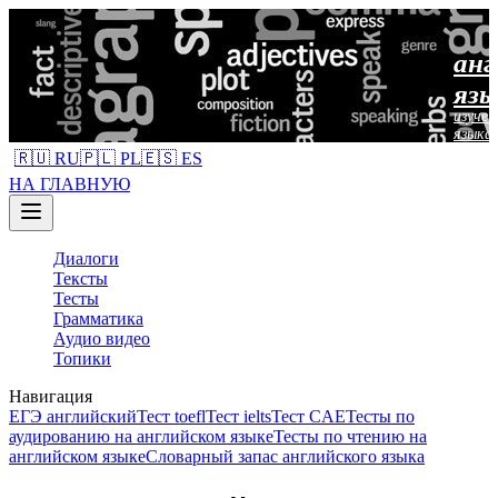
анг
язы
изучен
языка
🇷🇺 RU
🇵🇱 PL
🇪🇸 ES
НА ГЛАВНУЮ
Диалоги
Тексты
Тесты
Грамматика
Аудио видео
Топики
Навигация
ЕГЭ английский
Тест toefl
Тест ielts
Тест CAE
Тесты по
аудированию на английском языке
Тесты по чтению на
английском языке
Словарный запас английского языка