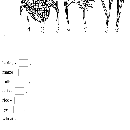
barley -
,
maize -
,
millet -
,
oats -
,
rice -
,
rye -
,
wheat -