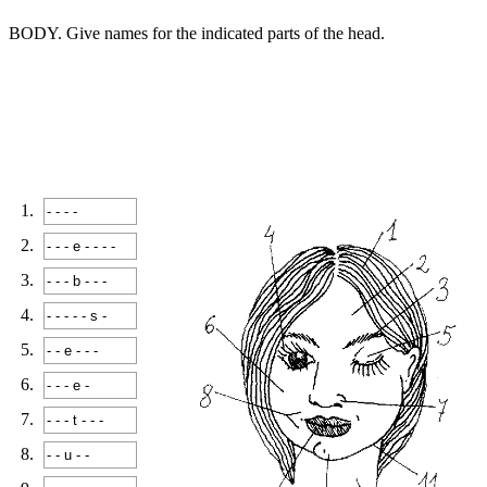
BODY. Give names for the indicated parts of the head.
1.
2.
3.
4.
5.
6.
7.
8.