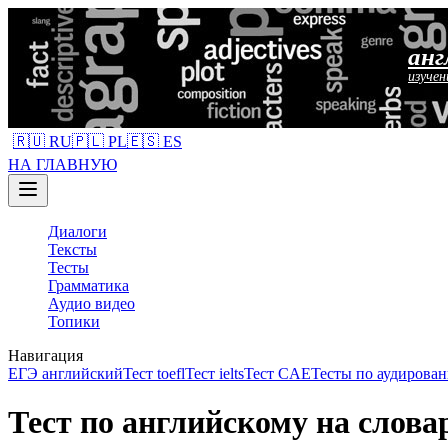
анг
изучен
🇷🇺 RU
🇵🇱 PL
🇪🇸 ES
НА ГЛАВНУЮ
Диалоги
Тексты
Тесты
Грамматика
Аудио видео
Топики
Навигация
ЕГЭ английский
Тест toefl
Тест ielts
Тест CAE
Тесты по аудирован
Тест по английскому на слова