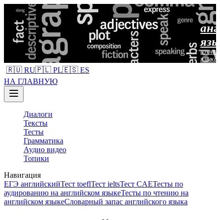
анг
язы
изучен
языка
🇷🇺 RU
🇵🇱 PL
🇪🇸 ES
НА ГЛАВНУЮ
Диалоги
Тексты
Тесты
Грамматика
Аудио видео
Топики
Навигация
ЕГЭ английский
Тест toefl
Тест ielts
Тест CAE
Тесты по
аудированию на английском языке
Тесты по чтению на
английском языке
Словарный запас английского языка