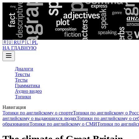
анг
изучен
🇷🇺 RU
🇵🇱 PL
НА ГЛАВНУЮ
Диалоги
Тексты
Тесты
Грамматика
Аудио видео
Топики
Навигация
Топики по английскому о спорте
Топики по английскому о Рос
английскому о выдающихся людях
Топики по английскому о се
образовании
Топики по английскому о СМИ
Топики по английс