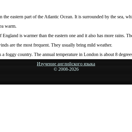
s in the eastern part of the Atlantic Ocean. It is surrounded by the sea,
sea warm.
 of England is warmer than the eastern one and it also has more rains. 
inds are the most frequent. They usually bring mild weather.
as a foggy country. The annual temperature in London is about 8 degree
Изучение английского языка
© 2008-
2026