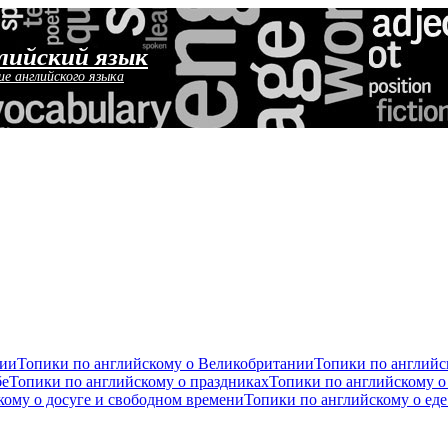
лийский язык
ие английского языка
сии
Топики по английскому о Великобритании
Топики по англий
бе
Топики по английскому о праздниках
Топики по английскому о
кому о досуге и свободном времени
Топики по английскому о ед