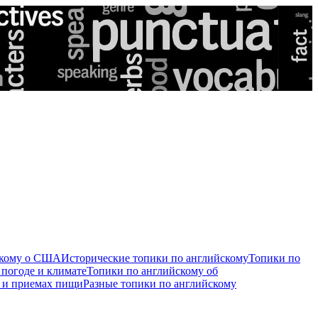
скому о США
Исторические топики по английскому
Топики по
 погоде и климате
Топики по английскому об
е и приемах пищи
Разные топики по английскому