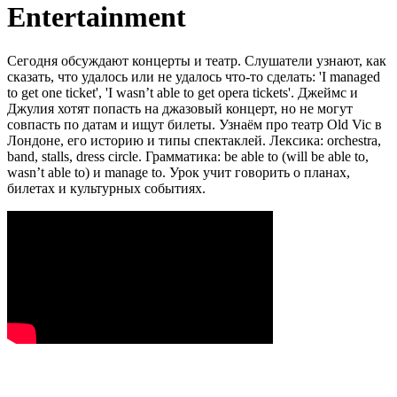
Entertainment
Сегодня обсуждают концерты и театр. Слушатели узнают, как
сказать, что удалось или не удалось что-то сделать: 'I managed
to get one ticket', 'I wasn’t able to get opera tickets'. Джеймс и
Джулия хотят попасть на джазовый концерт, но не могут
совпасть по датам и ищут билеты. Узнаём про театр Old Vic в
Лондоне, его историю и типы спектаклей. Лексика: orchestra,
band, stalls, dress circle. Грамматика: be able to (will be able to,
wasn’t able to) и manage to. Урок учит говорить о планах,
билетах и культурных событиях.