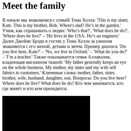
Meet the family
В начале мы знакомимся с семьёй Тома Холла: 'This is my sister,
Kate. This is my brother, Bob. Where's dad? He’s in the garden.'
Учим, как спрашивать о людях: 'Who’s that?', 'What does he do?',
'Where does he live?' – 'He lives in the USA. He’s an engineer.'
Далее Джеймс Брэди в гостях у Тома Холла за ужином
знакомится с его женой, детьми и зятем. Пример диалога: 'Do
you live here, Kate?' – 'No, we live in Oxford.' – 'What do you do?'
– 'I’m a teacher.' Также показывается семья Аллавалия,
владеющая магазином тканей: 'My father generally keeps an eye
on the whole business. My mother, my sister and my wife sell
fabrics to customers.' Ключевые слова: mother, father, sister,
brother, wife, husband, daughter, son. Вопросы: Do you live here?
Where does he live? What does he do? Кто чем занимается, кто
где живёт и кто кем приходится.