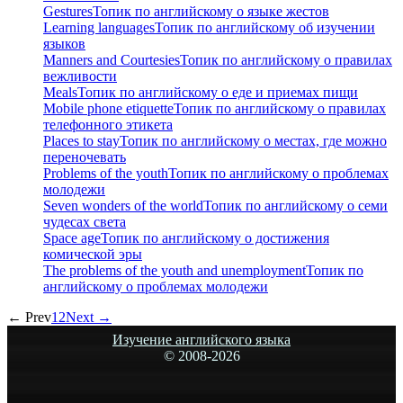
Gestures
Топик по английскому о языке жестов
Learning languages
Топик по английскому об изучении
языков
Manners and Courtesies
Топик по английскому о правилах
вежливости
Meals
Топик по английскому о еде и приемах пищи
Mobile phone etiquette
Топик по английскому о правилах
телефонного этикета
Places to stay
Топик по английскому о местах, где можно
переночевать
Problems of the youth
Топик по английскому о проблемах
молодежи
Seven wonders of the world
Топик по английскому о семи
чудесах света
Space age
Топик по английскому о достижения
комической эры
The problems of the youth and unemployment
Топик по
английскому о проблемах молодежи
← Prev
1
2
Next →
Изучение английского языка
© 2008-
2026