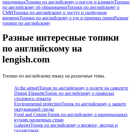
праздниках
Топики по английскому о погоде и климате
Топики
по английскому об образовании
Топики по английскому о
СМИ
Топики по английскому о досуге и свободном
времени
Топики по английскому о еде и приемах пищи
Разные
топики по английскому
Разные интересные топики
по английскому на
lengish.com
Топики по английскому языку на различные темы.
At the airport
Топик по английскому о полете на самолете
Dining Etiquette
Топик по английскому о правилах
столового этикета
Environmental protection
Топик по английскому о защите
окружающей cреды
Food and Cuisine
Топик по английскому о национальных
кухнях различных стран
Galaxies
Топик по английскому о космосе, звездах и
галлактиках