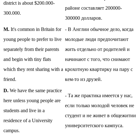
district is about $200.000-
районе составляет 200000-
300.000.
300000 долларов.
M.
It's common in Britain for
- В Англии обычное дело, когда
young people to prefer to live
молодые люди предпочитают
separately from their parents
жить отдельно от родителей и
and begin with tiny flats
начинают с того, что снимают
which they rent sharing with a
крохотную квартирку на пару с
friend.
кем-то из друзей.
D.
We have the same practice
- Та же практика имеется у нас,
here unless young people are
если только молодой человек не
students and live in a
студент и не живет в общежитии
residence of a University
университетского кампуса.
campus.