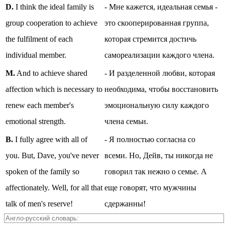
D.
I think the ideal family is
- Мне кажется, идеальная семья -
group cooperation to achieve
это скооперированная группа,
the fulfilment of each
которая стремится достичь
individual member.
самореализации каждого члена.
M.
And to achieve shared
- И разделенной любви, которая
affection which is necessary to
необходима, чтобы восстановить
renew each member's
эмоциональную силу каждого
emotional strength.
члена семьи.
B.
I fully agree with all of
- Я полностью согласна со
you. But, Dave, you've never
всеми. Но, Дейв, ты никогда не
spoken of the family so
говорил так нежно о семье. А
affectionately. Well, for all that
еще говорят, что мужчины
talk of men's reserve!
сдержанны!