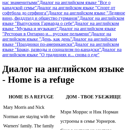
нас знаменитыми"
Диалог на английском языке "Все о
канадской семье"
Диалог на английском языке "Спорт от
софтбола до серфинга"
Диалог на английском языке "Ледяное
вино, фиддлхед и общество гурманов"
Диалог на английском
языке "Выпускник Гарварда о себе"
Диалог на английском
языке "Музыка и музыкант"
Диалог на английском языке
"Ресторан в Онтарио и... русские пельмени"
Диалог на
английском языке "День, как день"
Диалог на английском
языке "Праздники по-американски"
Диалог на английском
языке "Браки, разводы и социализм по-канадски"
Диалог на
английском языке "О традициях и... снова о еде"
Диалог на английском языке
- Home is a refuge
HOME IS A REFUGE
ДОМ - ТВОЕ УБЕЖИЩЕ
Mary Morris and Nick
Мэри Моррис и Ник Норман
Norman are staying with the
устроены в семье Уорнеров.
Warners' family. The family