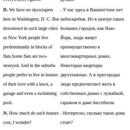
D.
We have no skyscrapers
- У нас здесь в Вашингтоне нет
here in Washington, D. C. But
небоскребов. Но в центре.таких
downtown in such large cities
больших городов, как Нью-
as New York people live
Йорк, люди живут
predominantly in blocks of
преимущественно в
flats.Some flats are two-
многоквартирных домах.
storeyed. And in the suburbs
Некоторые квартиры
people prefer to live in houses
двухэтажные. А в пригородах
of their own with a lawn, a
люди предпочитают жить в
garage and even a swimming
собственных домах с лужайкой,
pool.
гаражом и даже бассейном.
N.
How much do such houses
- Интересно, сколько такие дома
cost, I wonder?
стоят?