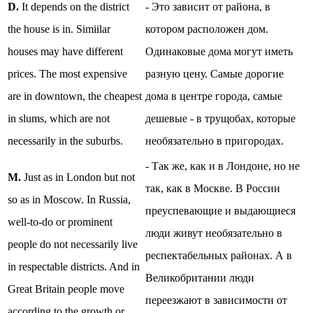
D.
It depends on the district
- Это зависит от района, в
the house is in. Simiilar
котором расположен дом.
houses may have different
Одинаковые дома могут иметь
prices. The most expensive
разную цену. Самые дорогие
are in downtown, the cheapest
дома в центре города, самые
in slums, which are not
дешевые - в трущобах, которые
necessarily in the suburbs.
необязательно в пригородах.
- Так же, как и в Лондоне, но не
M.
Just as in London but not
так, как в Москве. В России
so as in Moscow. In Russia,
преуспевающие и выдающиеся
well-to-do or prominent
люди живут необязательно в
people do not necessarily live
респектабельных районах. А в
in respectable districts. And in
Великобритании люди
Great Britain people move
переезжают в зависимости от
according to the growth or