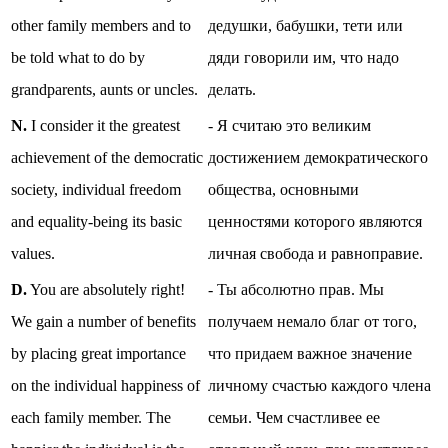
other family members and to
дедушки, бабушки, тети или
be told what to do by
дяди говорили им, что надо
grandparents, aunts or uncles.
делать.
N.
I consider it the greatest
- Я считаю это великим
achievement of the democratic
достижением демократического
society, individual freedom
общества, основными
and equality-being its basic
ценностями которого являются
values.
личная свобода и равноправие.
D.
You are absolutely right!
- Ты абсолютно прав. Мы
We gain a number of benefits
получаем немало благ от того,
by placing great importance
что придаем важное значение
on the individual happiness of
личному счастью каждого члена
each family member. The
семьи. Чем счастливее ее