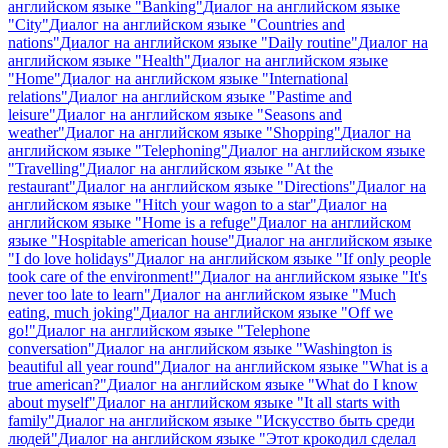
английском языке "Banking"
Диалог на английском языке
"City"
Диалог на английском языке "Countries and
nations"
Диалог на английском языке "Daily routine"
Диалог на
английском языке "Health"
Диалог на английском языке
"Home"
Диалог на английском языке "International
relations"
Диалог на английском языке "Pastime and
leisure"
Диалог на английском языке "Seasons and
weather"
Диалог на английском языке "Shopping"
Диалог на
английском языке "Telephoning"
Диалог на английском языке
"Travelling"
Диалог на английском языке "At the
restaurant"
Диалог на английском языке "Directions"
Диалог на
английском языке "Hitch your wagon to a star"
Диалог на
английском языке "Home is a refuge"
Диалог на английском
языке "Hospitable american house"
Диалог на английском языке
"I do love holidays"
Диалог на английском языке "If only people
took care of the environment!"
Диалог на английском языке "It's
never too late to learn"
Диалог на английском языке "Much
eating, much joking"
Диалог на английском языке "Off we
go!"
Диалог на английском языке "Telephone
conversation"
Диалог на английском языке "Washington is
beautiful all year round"
Диалог на английском языке "What is a
true american?"
Диалог на английском языке "What do I know
about myself"
Диалог на английском языке "It all starts with
family"
Диалог на английском языке "Искусство быть среди
людей"
Диалог на английском языке "Этот крокодил сделал