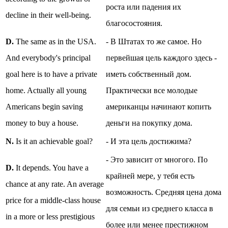
роста или падения их
decline in their well-being.
благосостояния.
D.
The same as in the USA.
- В Штатах то же самое. Но
And everybody's principal
первейшая цель каждого здесь -
goal here is to have a private
иметь собственный дом.
home. Actually all young
Практически все молодые
Americans begin saving
американцы начинают копить
money to buy a house.
деньги на покупку дома.
N.
Is it an achievable goal?
- И эта цель достижима?
- Это зависит от многого. По
D.
It depends. You have a
крайней мере, у тебя есть
chance at any rate. An average
возможность. Средняя цена дома
price for a middle-class house
для семьи из среднего класса в
in a more or less prestigious
более или менее престижном