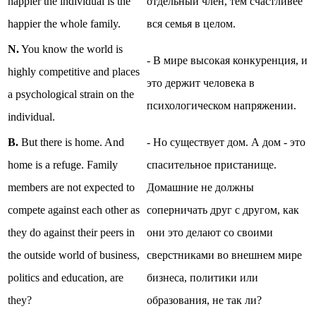
happier the individual is the
отдельный член, тем счастливее
happier the whole family.
вся семья в целом.
N.
You know the world is
- В мире высокая конкуренция, и
highly competitive and places
это держит человека в
a psychological strain on the
психологическом напряжении.
individual.
B.
But there is home. And
- Но существует дом. А дом - это
home is a refuge. Family
спасительное пристанище.
members are not expected to
Домашние не должны
compete against each other as
соперничать друг с другом, как
they do against their peers in
они это делают со своими
the outside world of business,
сверстниками во внешнем мире
politics and education, are
бизнеса, политики или
they?
образования, не так ли?