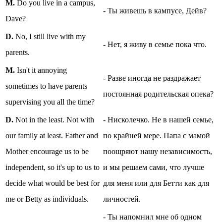
M.
Do you live in a campus,
- Ты живешь в кампусе, Дейв?
Dave?
D.
No, I still live with my
- Нет, я живу в семье пока что.
parents.
M.
Isn't it annoying
- Разве иногда не раздражает
sometimes to have parents
постоянная родительская опека?
supervising you all the time?
D.
Not in the least. Not with
- Нисколечко. Не в нашей семье,
our family at least. Father and
по крайней мере. Папа с мамой
Mother encourage us to be
поощряют нашу независимость,
independent, so it's up to us to
и мы решаем сами, что лучше
decide what would be best for
для меня или для Бетти как для
me or Betty as individuals.
личностей.
- Ты напомнил мне об одном