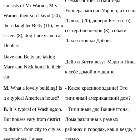
Семья состоит из мистера
consists of Mr Warner, Mrs
Уорнера, миссис Уорнер, их сына
Warner, their son David (20),
Дэвида (20), дочери Бетти (16),
their daughter Betty (16), twin
сестер-близнецов (8), собаки
sisters (8), dog Lucky and cat
Лаки и кошки Дэбби.
Debbie.
Dave and Betty are taking
Дейв и Бетти везут Мэри и Ника
Mary and Nick home in their
к себе домой в машине.
car.
M.
What a lovely building! Is
- Какое красивое здание! Это
it a typical American house?
типичный американский дом?
B.
It is typical of Washington.
- Типичный для Вашингтона.
But houses vary from district
Дома различны в разных
to district, from city to city as
районах и городах, как и везде, я
everywhere, I guess.
думаю.