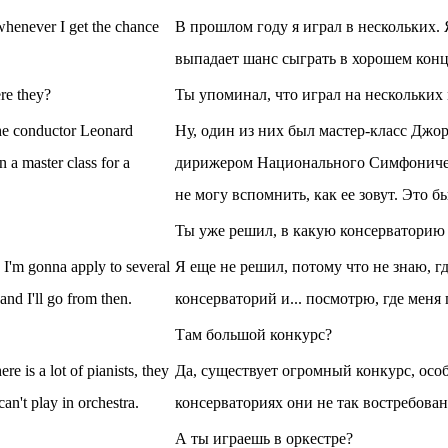
t whenever I get the chance
В прошлом году я играл в нескольких. 
выпадает шанс сыграть в хорошем конце
re they?
Ты упоминал, что играл на нескольких 
the conductor Leonard
Ну, один из них был мастер-класс Дж
 a master class for a
дирижером Национального Симфоническ
не могу вспомнить, как ее зовут. Это 
Ты уже решил, в какую консерваторию
. I'm gonna apply to several
Я еще не решил, потому что не знаю, г
and I'll go from then.
консерваторий и... посмотрю, где меня п
Там большой конкурс?
re is a lot of pianists, they
Да, существует огромный конкурс, осо
an't play in orchestra.
консерваториях они не так востребован
А ты играешь в оркестре?