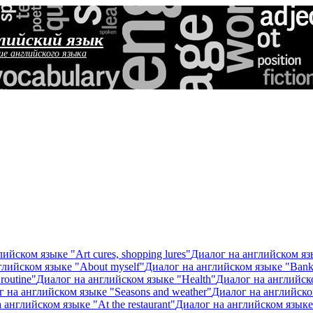
лийский язык
ие английского языка
ийском языке "Art cures, shopping lures"
Диалог на английском язы
глийском языке "About myself"
Диалог на английском языке "Bank
routine"
Диалог на английском языке "Health"
Диалог на английск
 на английском языке "Seasons and weather"
Диалог на английско
 английском языке "At the restaurant"
Диалог на английском языке 