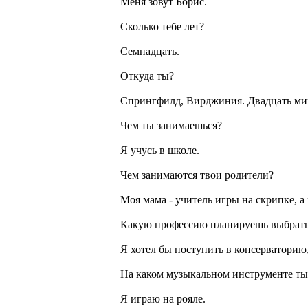
Меня зовут Борис.
Сколько тебе лет?
Семнадцать.
Откуда ты?
Спрингфилд, Вирджиния. Двадцать мин
Чем ты занимаешься?
Я учусь в школе.
Чем занимаются твои родители?
Моя мама - учитель игры на скрипке, а
Какую профессию планируешь выбрат
Я хотел бы поступить в консерваторию
На каком музыкальном инструменте ты
Я играю на рояле.