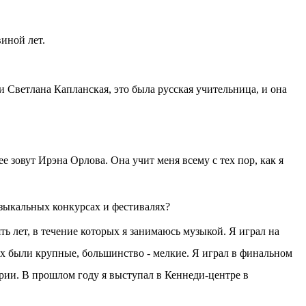
иной лет.
Светлана Капланская, это была русская учительница, и она
е зовут Ирэна Орлова. Она учит меня всему с тех пор, как я
зыкальных конкурсах и фестивалях?
ть лет, в течение которых я занимаюсь музыкой. Я играл на
их были крупные, большинство - мелкие. Я играл в финальном
ории. В прошлом году я выступал в Кеннеди-центре в