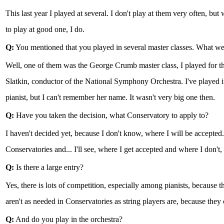
This last year I played at several. I don't play at them very often, bu
to play at good one, I do.
Q:
You mentioned that you played in several master classes. What we
Well, one of them was the George Crumb master class, I played for 
Slatkin, conductor of the National Symphony Orchestra. I've played in
pianist, but I can't remember her name. It wasn't very big one then.
Q:
Have you taken the decision, what Conservatory to apply to?
I haven't decided yet, because I don't know, where I will be accepted
Conservatories and... I'll see, where I get accepted and where I don't, 
Q:
Is there a large entry?
Yes, there is lots of competition, especially among pianists, because the
aren't as needed in Conservatories as string players are, because they c
Q:
And do you play in the orchestra?