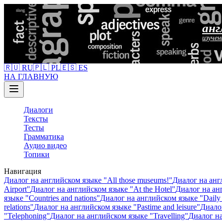
анг
изучен
🇷🇺 RU
🇵🇱 PL
🇪🇸 ES
НА ГЛАВНУЮ
Диалоги
Тексты
Тесты
Грамматика
Аудио видео
Топики
Навигация
Диалог на английском языке "All those museums!"
Диалог на англ
Airport"
Диалог на английском языке "At the Hotel"
Диалог на ан
языке "Countries and nations"
Диалог на английском языке "Daily 
relations"
Диалог на английском языке "Pastime and leisure"
Диалог
"Telephoning"
Диалог на английском языке "Travelling"
Диалог на