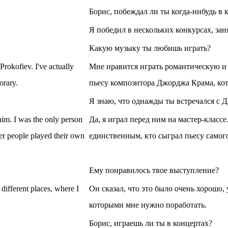
Борис, побеждал ли ты когда-нибудь в 
Я победил в нескольких конкурсах, зан
Какую музыку ты любишь играть?
Prokofiev. I've actually
Мне нравится играть романтическую и
orary.
пьесу композитора Джорджа Крама, ко
Я знаю, что однажды ты встречался с 
 him. I was the only person
Да, я играл перед ним на мастер-классе
her people played their own
единственным, кто сыграл пьесу самого
Ему понравилось твое выступление?
different places, where I
Он сказал, что это было очень хорошо,
которыми мне нужно поработать.
Борис, играешь ли ты в концертах?