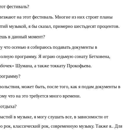
тот фестиваль?
иезжают на этот фестиваль. Многие из них строят планы
тий музыкой, я бы сказал, примерно шестьдесят процентов.
ешь в данный момент?
у что осенью я собираюсь подавать документы в
полную программу. Я играю седьмую сонату Бетховена,
бочек» Шумана, а также токкату Прокофьева.
программу?
ольствия, может быть, после того, как я подам документы в
ому что на это требуется много времени.
 отдыха?
стий в музыке, я могу слушать все, в зависимости от
ю рок, классический рок, современную музыку. Также я.. Для