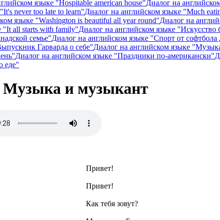
глийском языке "Hospitable american house"
Диалог на английском 
's never too late to learn"
Диалог на английском языке "Much eatin
м языке "Washington is beautiful all year round"
Диалог на английс
t all starts with family"
Диалог на английском языке "Искусство 
анадской семье"
Диалог на английском языке "Спорт от софтбола 
Выпускник Гарварда о себе"
Диалог на английском языке "Музык
день"
Диалог на английском языке "Праздники по-американски"
Д
о еде"
- Музыка и музыкант
Привет!
Привет!
Как тебя зовут?