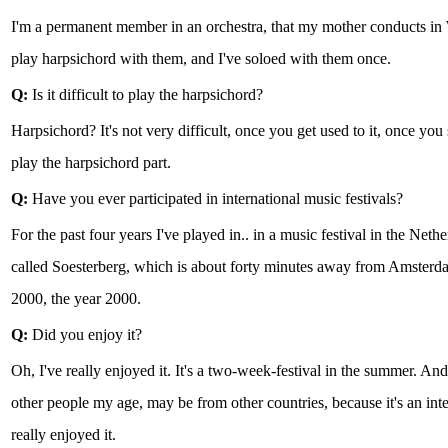
I'm a permanent member in an orchestra, that my mother conducts i
play harpsichord with them, and I've soloed with them once.
Q:
Is it difficult to play the harpsichord?
Harpsichord? It's not very difficult, once you get used to it, once you
play the harpsichord part.
Q:
Have you ever participated in international music festivals?
For the past four years I've played in.. in a music festival in the Nethe
called Soesterberg, which is about forty minutes away from Amsterda
2000, the year 2000.
Q:
Did you enjoy it?
Oh, I've really enjoyed it. It's a two-week-festival in the summer. An
other people my age, may be from other countries, because it's an inte
really enjoyed it.